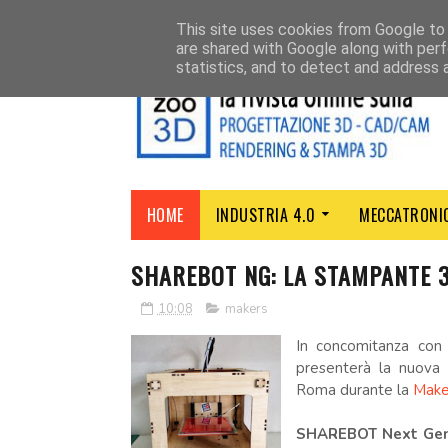
CHI SIAMO
CONTATTI
This site uses cookies from Google to d
are shared with Google along with perf
statistics, and to detect and address 
HOME
INDUSTRIA 4.0
MECCATRONI
SHAREBOT NG: LA STAMPANTE 3
10:08
makers
In concomitanza con 
presenterà la nuova
Roma durante la
Make
SHAREBOT Next Gen