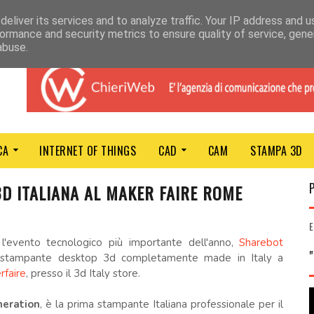
eliver its services and to analyze traffic. Your IP address and 
ormance and security metrics to ensure quality of service, gen
abuse.
CA
INTERNET OF THINGS
CAD
CAM
STAMPA 3D
D ITALIANA AL MAKER FAIRE ROME
E
l'evento tecnologico più importante dell'anno,
Sharebot
 stampante desktop 3d completamente made in Italy a
rfaire
, presso il 3d Italy store.
eration
, è la prima stampante Italiana professionale per il