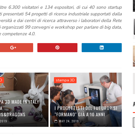
re 6.300 visitatori e 134 espositori, di cui 40 sono startup
 presentati 54 progetti di ricerca industriale supportati dalla
sità e dai centri di ricerca attraverso i laboratori della Rete
ti organizzati 99 convegni e workshop per parlare di big data,
 e competenze 4.0.
3D
stampa 3D
A 3D MADE IN ITALY
A
I PROGETTISTI DEL FUTURO? SI
NS&DRAGONS
"FORMANO" GIÀ A 10 ANNI
 2019
MAY 24, 2019