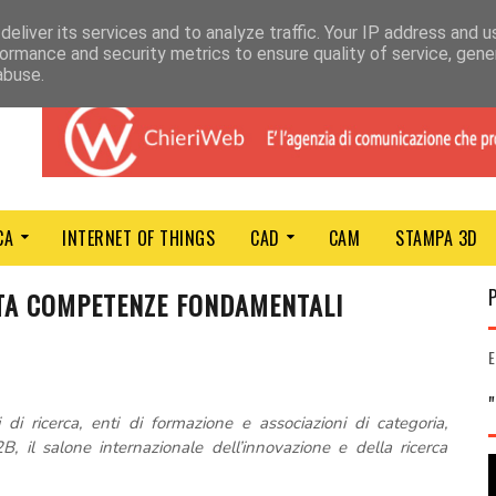
eliver its services and to analyze traffic. Your IP address and 
ormance and security metrics to ensure quality of service, gen
abuse.
CA
INTERNET OF THINGS
CAD
CAM
STAMPA 3D
TA COMPETENZE FONDAMENTALI
E
di ricerca, enti di formazione e associazioni di categoria,
B, il salone internazionale dell’innovazione e della ricerca