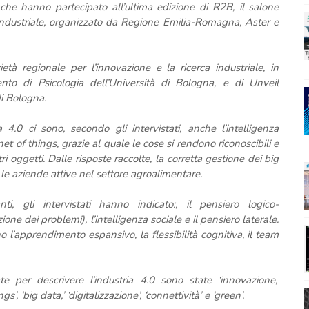
 che hanno partecipato all’ultima edizione di R2B, il salone
 industriale, organizzato da Regione Emilia-Romagna, Aster e
tà regionale per l’innovazione e la ricerca industriale, in
ento di Psicologia dell’Università di Bologna, e di Unveil
di Bologna.
 4.0 ci sono, secondo gli intervistati, anche l’intelligenza
rnet of things, grazie al quale le cose si rendono riconoscibili e
 oggetti. Dalle risposte raccolte, la corretta gestione dei big
le aziende attive nel settore agroalimentare.
i, gli intervistati hanno indicato:, il pensiero logico-
ne dei problemi), l’intelligenza sociale e il pensiero laterale.
o l’apprendimento espansivo, la flessibilità cognitiva, il team
e per descrivere l’industria 4.0 sono state ‘innovazione,’
ngs’, ‘big data,’ ‘digitalizzazione’, ‘connettività’ e ‘green’.