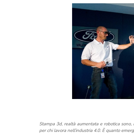
Stampa 3d, realtà aumentata e robotica sono, i
per chi lavora nell’industria 4.0. È quanto emerge 