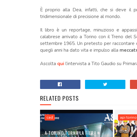
È proprio alla Dea, infatti, che si deve il
tridimensionale di precisione al mondo.
Il libro è un reportage, minuzioso e appass
calabrese arrivato a Torino con il Treno del S
settembre 1965. Un pretesto per raccontare co
quegli anni ha dato vita e impulso alla
meccatr
Ascolta
qui
l’intervista a Tito Gaudio su Primar
RELATED POSTS
cad
api torino
A TORINO TORNA LA FIERA