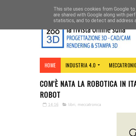
CHI SIAMO
CONTATTI
This site uses cookies from Google to d
are shared with Google along with perf
statistics, and to detect and address 
HOME
INDUSTRIA 4.0
MECCATRONI
COM'È NATA LA ROBOTICA IN IT
ROBOT
14:16
libri
,
meccatronica