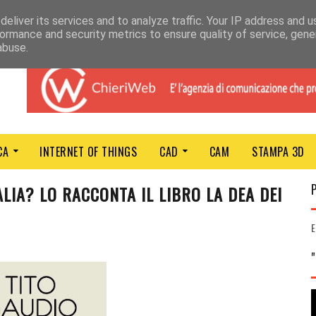
eliver its services and to analyze traffic. Your IP address and 
ormance and security metrics to ensure quality of service, gen
abuse.
CA
INTERNET OF THINGS
CAD
CAM
STAMPA 3D
ALIA? LO RACCONTA IL LIBRO LA DEA DEI
E