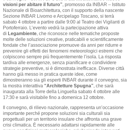
visioni per abitare il futuro”
, promosso da INBAR – Istituto
Nazionale di Bioarchitettura, con il supporto della nascente
Sezione INBAR Livorno e Arcipelago Toscano, si terrà
sabato 4 ottobre a partire dalle 9:00 al Teatro dei Vigilanti di
Portoferraio. L’evento vedrà la partecipazione attiva
di
Legambiente
, che riconosce nelle tematiche proposte
molte delle soluzioni creative, praticabili e scientificamente
fondate che l’associazione promuove da anni per ridurre e
prevenire gli effetti dei fenomeni meteorologici estremi che
colpiscono sempre più frequentemente l’isola. La risposta
tardiva alle emergenze, senza pianificare e condividere
strategie preventive, si è dimostrata inefficace. Diverse città
hanno già messo in pratica queste idee, come
dimostreranno sia gli esperti INBAR durante il convegno, sia
la mostra interattiva
“Architetture Spugna”
, che sarà
inaugurata alla Torre della Linguella sabato 4 ottobre alle
17:30 e sarà visitabile fino a domenica 12 ottobre.
Il convegno, di rilievo nazionale, rappresenta un’occasione
importante perché propone soluzioni sia culturali sia
progettuali per un territorio insulare che affronta una grave
crisi climatica. È necessario adattarsi rapidamente alle