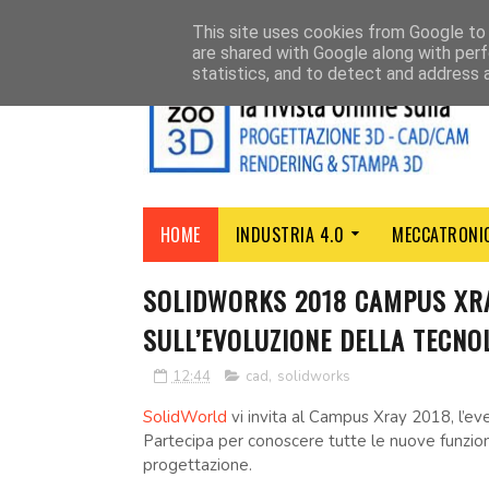
CHI SIAMO
CONTATTI
This site uses cookies from Google to d
are shared with Google along with perf
statistics, and to detect and address 
HOME
INDUSTRIA 4.0
MECCATRONI
SOLIDWORKS 2018 CAMPUS XRAY
SULL’EVOLUZIONE DELLA TECNOL
12:44
cad
,
solidworks
SolidWorld
vi invita al Campus Xray 2018, l’eve
Partecipa per conoscere tutte le nuove funzion
progettazione.