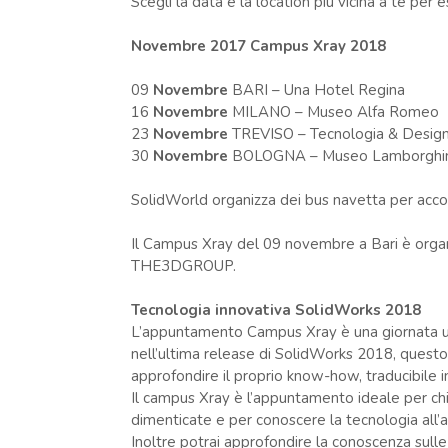
Scegli la data e la location più vicina a te per
Novembre 2017 Campus Xray 2018
09
Novembre
BARI – Una Hotel Regina
16
Novembre
MILANO – Museo Alfa Romeo
23
Novembre
TREVISO – Tecnologia & Desig
30
Novembre
BOLOGNA – Museo Lamborghin
SolidWorld organizza dei bus navetta per acc
Il Campus Xray del 09 novembre a Bari è organ
THE3DGROUP.
Tecnologia innovativa SolidWorks 2018
L’appuntamento Campus Xray è una giornata uti
nell’ultima release di SolidWorks 2018, quest
approfondire il proprio know-how, traducibile i
Il campus Xray è l’appuntamento ideale per chiar
dimenticate e per conoscere la tecnologia all’
Inoltre potrai approfondire la conoscenza sulle