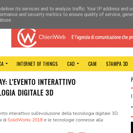
eliver its services and to analyze traffic. Your IP address and 
ormance and security metrics to ensure quality of service, gen
abuse.
CA
INTERNET OF THINGS
CAD
CAM
STAMPA 3D
: L’EVENTO INTERATTIVO
OGIA DIGITALE 3D
E
nto interattivo sull’evoluzione della tecnologia digitale 3D.
i di
SolidWorks 2018
e le tecnologie connesse alla