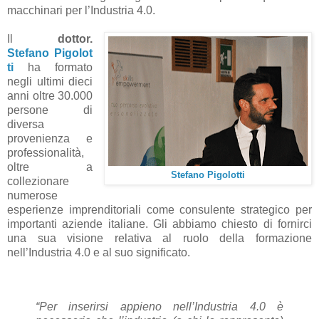
macchinari per l’Industria 4.0.
Il
dottor.
St
efano
Pigolot
ti
ha formato
negli ultimi dieci
anni oltre 30.000
persone di
diversa
provenienza e
professionalità,
oltre a
St
efano
Pigolotti
collezionare
numerose
esperienze imprenditoriali come consulente strategico per
importanti aziende italiane. Gli abbiamo chiesto di fornirci
una sua visione relativa al ruolo della formazione
nell’Industria 4.0 e al suo significato.
“Per inserirsi appieno nell’Industria 4.0 è