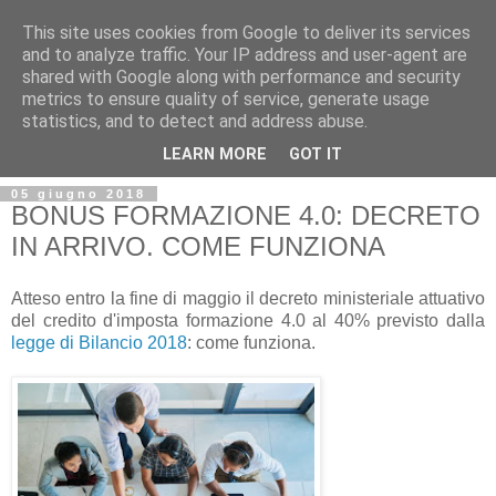
This site uses cookies from Google to deliver its services
and to analyze traffic. Your IP address and user-agent are
shared with Google along with performance and security
metrics to ensure quality of service, generate usage
statistics, and to detect and address abuse.
LEARN MORE
GOT IT
05 giugno 2018
BONUS FORMAZIONE 4.0: DECRETO
IN ARRIVO. COME FUNZIONA
Atteso entro la fine di maggio il decreto ministeriale attuativo
del credito d'imposta formazione 4.0 al 40% previsto dalla
legge di Bilancio 2018
: come funziona.