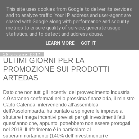
This site uses cookies from Google to deliver its services
and to analyze traffic. Your IP address and user-agent are
shared with Google along with performance and security
metrics to ensure quality of service, generate usage
statistics, and to detect and address abuse.
LEARN MORE
GOT IT
15 giugno 2017
ULTIMI GIORNI PER LA
PROMOZIONE SUI PRODOTTI
ARTEDAS
Dato che non tutti gli incentivi del provvedimento Industria
4.0 saranno confermati nella prossima finanziaria, il ministro
Carlo Calenda, intervenendo all'assemblea
dell'Assolombarda, ha puntato a spingere le imprese a
sfruttare i mega incentivi previsti per gli investimenti fatti
quest’anno che, appunto, potrebbero non essere prorogati
nel 2018. Il riferimento è in particolare al
superammortamento (140% dell’investimento) e