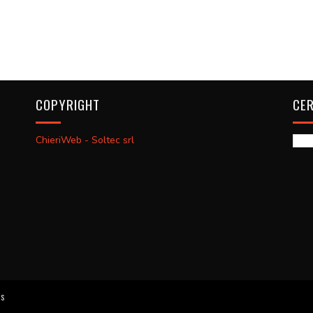
COPYRIGHT
CER
ChieriWeb - Soltec srl
ES