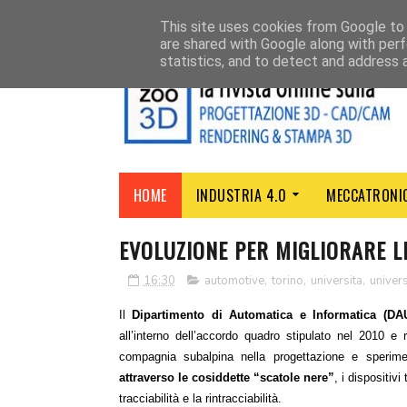
CHI SIAMO
CONTATTI
This site uses cookies from Google to d
are shared with Google along with perf
statistics, and to detect and address 
HOME
INDUSTRIA 4.0
MECCATRONI
EVOLUZIONE PER MIGLIORARE L
16:30
automotive
,
torino
,
universita
,
univers
Il
Dipartimento di Automatica e Informatica (DA
all’interno dell’accordo quadro stipulato nel 2010 e
compagnia subalpina nella progettazione e sperime
attraverso le cosiddette “scatole nere”
, i dispositivi
tracciabilità e la rintracciabilità.