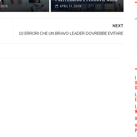
 2018
APRIL 11, 2018
NEXT
10 ERRORI CHE UN BRAVO LEADER DOVREBBE EVITARE
I
I
L
E
L
N
I
V
P