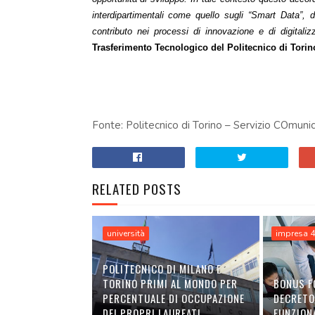
interdipartimentali come quello sugli “Smart Data”, d
contributo nei processi di innovazione e di digitalizz
Trasferimento Tecnologico del Politecnico di Torin
Fonte: Politecnico di Torino – Servizio COmunic
RELATED POSTS
università
impresa 4
POLITECNICO DI MILANO E
TORINO PRIMI AL MONDO PER
BONUS F
PERCENTUALE DI OCCUPAZIONE
DECRETO
DEI PROPRI LAUREATI
FUNZION