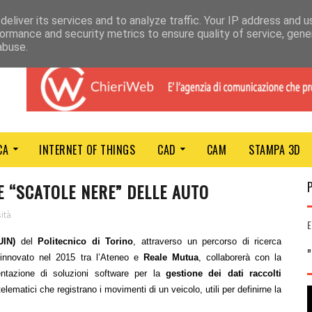
eliver its services and to analyze traffic. Your IP address and 
ormance and security metrics to ensure quality of service, gen
abuse.
CA
INTERNET OF THINGS
CAD
CAM
STAMPA 3D
E “SCATOLE NERE” DELLE AUTO
ità
E
UIN)
del
Politecnico di Torino
, attraverso un percorso di ricerca
 rinnovato nel 2015 tra l’Ateneo e
Reale Mutua
, collaborerà con la
ntazione di soluzioni software per la
gestione dei dati raccolti
 telematici che registrano i movimenti di un veicolo, utili per definirne la