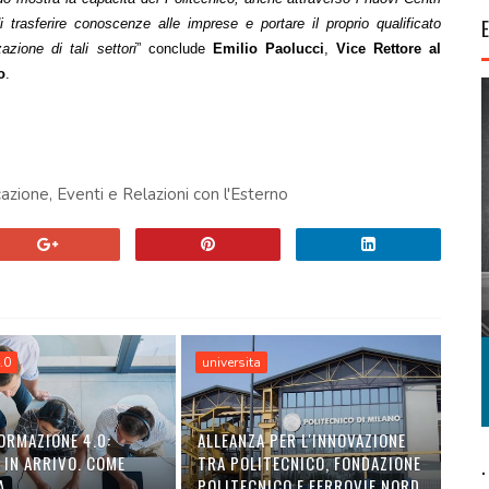
i trasferire conoscenze alle imprese e portare il proprio qualificato
azione di tali settori
” conclude
Emilio Paolucci
,
Vice Rettore al
o
.
azione, Eventi e Relazioni con l'Esterno
.0
universita
ORMAZIONE 4.0:
ALLEANZA PER L'INNOVAZIONE
 IN ARRIVO. COME
TRA POLITECNICO, FONDAZIONE
.
A
POLITECNICO E FERROVIE NORD