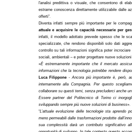
l'analisi predittiva o visuale, che consentono di e
estrarne conoscenza direttamente utilizzabile dalle az
offerti”.
Diventa infatti sempre più importante per le compagn
attuale e acquisire le capacità necessarie per ges
infatti, il modello adottato prevede spesso che le sca
specializzate, che rendono disponibili solo dati aggr
controllo su tali informazioni significa poter incrociare
sociali, ambientali – e poter progettare nuove soluzioni 
«
È estremamente importante che il mercato assicurat
informazioni che la tecnologia potrebbe rendere disponi
Luca Filippone
-
Ancora più importante è, però, ac
internamente alla Compagnia. Per questo scegliamo
collaborare su questi temi, senza precluderci anche un
Essere partner del Politecnico di Torino ci inorgog
sviluppando sempre più nuove soluzioni di business
».
“
L’attuale evoluzione delle tecnologie sta aprendo po
meno permeabili dalle trasformazioni prodotte dall’inno
sua complessità darà un contributo significativo 
opportunità di sviluppo. In tale contesto questo accor