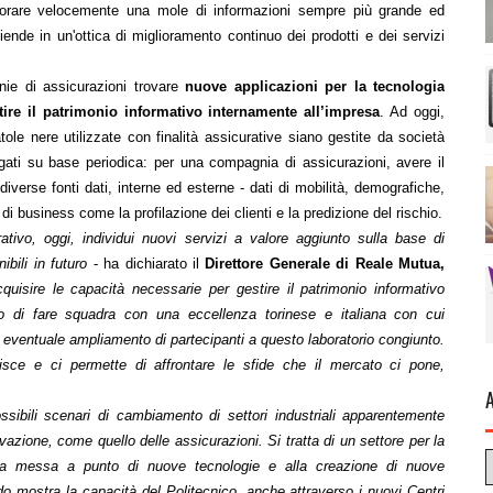
laborare velocemente una mole di informazioni sempre più grande ed
iende in un'ottica di miglioramento continuo dei prodotti e dei servizi
ie di assicurazioni trovare
nuove applicazioni per la tecnologia
tire il patrimonio informativo internamente all’impresa
. Ad oggi,
tole nere utilizzate con finalità assicurative siano gestite da società
egati su base periodica: per una compagnia di assicurazioni, avere il
 diverse fonti dati, interne ed esterne - dati di mobilità, demografiche,
di business come la profilazione dei clienti e la predizione del rischio.
ivo, oggi, individui nuovi servizi a valore aggiunto sulla base di
bili in futuro
- ha dichiarato il
Direttore Generale di Reale Mutua,
quisire le capacità necessarie per gestire il patrimonio informativo
 di fare squadra con una eccellenza torinese e italiana con cui
 eventuale ampliamento di partecipanti a questo laboratorio congiunto.
lisce e ci permette di affrontare le sfide che il mercato ci pone,
ssibili scenari di cambiamento di settori industriali apparentemente
vazione, come quello delle assicurazioni. Si tratta di un settore per la
alla messa a punto di nuove tecnologie e alla creazione di nuove
do mostra la capacità del Politecnico, anche attraverso i nuovi Centri