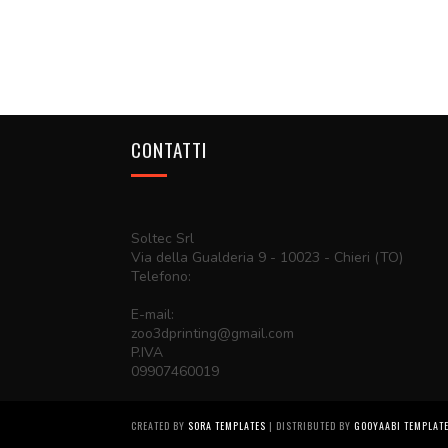
CONTATTI
Soltec Srl
Via della Gualderia 9 - 10023 - Chieri (TO)
Telefono:
E-mail:
zoo3dprinting@gmail.com
P.IVA
09907460019
CREATED BY
SORA TEMPLATES
| DISTRIBUTED BY
GOOYAABI TEMPLAT