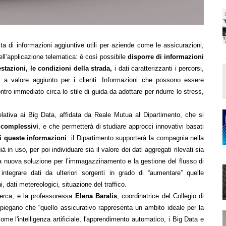
colta di informazioni aggiuntive utili per aziende come le assicurazioni,
ll’applicazione telematica: è così possibile
disporre di informazioni
stazioni, le condizioni della strada,
i dati caratterizzanti i percorsi,
 a valore aggiunto per i clienti. Informazioni che possono essere
ntro immediato circa lo stile di guida da adottare per ridurre lo stress,
elativa ai Big Data, affidata da Reale Mutua al Dipartimento, che si
i complessivi
, e che permetterà di studiare approcci innovativi basati
di queste informazioni
: il Dipartimento supporterà la compagnia nella
à in uso, per poi individuare sia il valore dei dati aggregati rilevati sia
 una nuova soluzione per l’immagazzinamento e la gestione del flusso di
i integrare dati da ulteriori sorgenti in grado di “aumentare” quelle
 dati metereologici, situazione del traffico.
cerca, e la professoressa
Elena Baralis
, coordinatrice del Collegio di
piegano che “quello assicurativo rappresenta un ambito ideale per la
me l'intelligenza artificiale, l'apprendimento automatico, i Big Data e